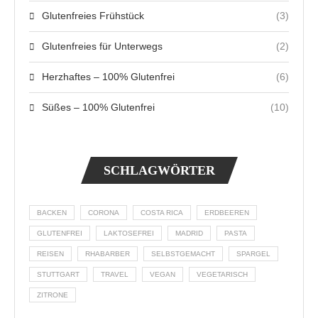
Glutenfreies Frühstück
(3)
Glutenfreies für Unterwegs
(2)
Herzhaftes – 100% Glutenfrei
(6)
Süßes – 100% Glutenfrei
(10)
SCHLAGWÖRTER
BACKEN
CORONA
COSTA RICA
ERDBEEREN
GLUTENFREI
LAKTOSEFREI
MADRID
PASTA
REISEN
RHABARBER
SELBSTGEMACHT
SPARGEL
STUTTGART
TRAVEL
VEGAN
VEGETARISCH
ZITRONE