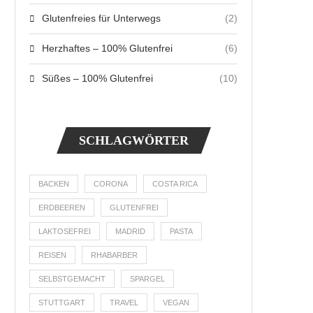
Glutenfreies für Unterwegs
(2)
Herzhaftes – 100% Glutenfrei
(6)
Süßes – 100% Glutenfrei
(10)
SCHLAGWÖRTER
BACKEN
CORONA
COSTA RICA
ERDBEEREN
GLUTENFREI
LAKTOSEFREI
MADRID
PASTA
REISEN
RHABARBER
SELBSTGEMACHT
SPARGEL
STUTTGART
TRAVEL
VEGAN