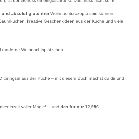
n, ist der Genuss oft eingeschränkt. Das muss nicht sein!
 und absolut glutenfrei
Weihnachtsrezepte sein können.
 Baumkuchen, kreative Geschenkideen aus der Küche und viele
nd moderne Weihnachtsplätzchen
 Mitbringsel aus der Küche – mit diesem Buch machst du dir und
e Adventszeit voller Magie! …und
das für nur 12,95€