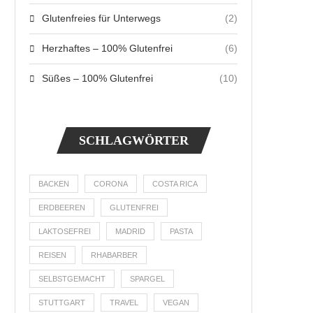
Glutenfreies für Unterwegs
(2)
Herzhaftes – 100% Glutenfrei
(6)
Süßes – 100% Glutenfrei
(10)
SCHLAGWÖRTER
BACKEN
CORONA
COSTA RICA
ERDBEEREN
GLUTENFREI
LAKTOSEFREI
MADRID
PASTA
REISEN
RHABARBER
SELBSTGEMACHT
SPARGEL
STUTTGART
TRAVEL
VEGAN