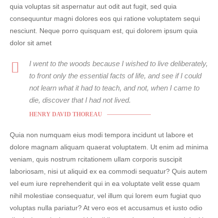
quia voluptas sit aspernatur aut odit aut fugit, sed quia
consequuntur magni dolores eos qui ratione voluptatem sequi
nesciunt. Neque porro quisquam est, qui dolorem ipsum quia
dolor sit amet
I went to the woods because I wished to live deliberately,
to front only the essential facts of life, and see if I could
not learn what it had to teach, and not, when I came to
die, discover that I had not lived.
HENRY DAVID THOREAU
Quia non numquam eius modi tempora incidunt ut labore et
dolore magnam aliquam quaerat voluptatem. Ut enim ad minima
veniam, quis nostrum rcitationem ullam corporis suscipit
laboriosam, nisi ut aliquid ex ea commodi sequatur? Quis autem
vel eum iure reprehenderit qui in ea voluptate velit esse quam
nihil molestiae consequatur, vel illum qui lorem eum fugiat quo
voluptas nulla pariatur? At vero eos et accusamus et iusto odio